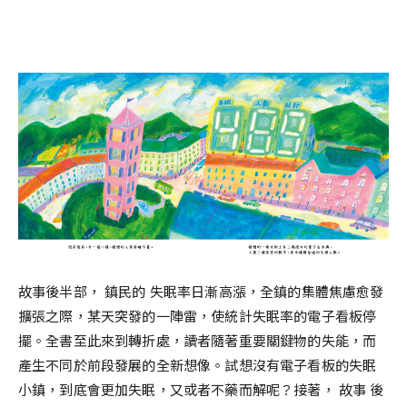
故事後半部， 鎮民的 失眠率日漸高漲，全鎮的集體焦慮愈發
擴張之際，某天突發的一陣雷，使統計失眠率的電子看板停
擺。全書至此來到轉折處，讀者隨著重要關鍵物的失能，而
產生不同於前段發展的全新想像。試想沒有電子看板的失眠
小鎮，到底會更加失眠，又或者不藥而解呢？接著， 故事 後