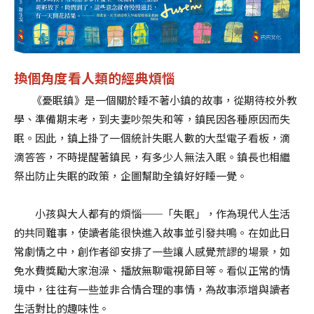
換個角度看人類的經典煩惱
《憂眠鎮》
是一個
關於
睡不著小鎮的故事，從期待校外教
學、準備期末考，到夫妻吵架失和等，鎮民因各種原因而失
眠。因此，鎮上掛了一個統計失眠人數的大型電子看板，滴
滴答答，不時提醒著
鎮民，
有多少人無法入眠。鎮長也相繼
祭出防止失眠的政策，企圖幫助全鎮好好睡一覺。
小孩與大人都有的煩惱
──
「失眠」，作為現代人生活
的共同難事，使讀者能很快進入故事並引發共鳴。在如此日
常劇情之中，創作者卻安排了一些讓人感覺荒謬的場景，如
免水費獎勵大家泡澡、播放無聊電視節目等。看似正常的情
境中，往往有一些並非合情合理的事情，為故事添增與讀者
生活對比的趣味性。