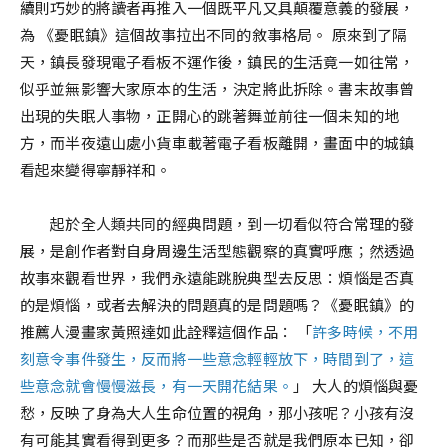
續則巧妙的將讀者再推入一個既平凡又具顛覆意義的發展，
為 《憂眠鎮》這個故事拉出不同的敘事格局。 原來到了隔
天，鎮長發現電子看板不運作後，鎮民的生活竟一如往常，
似乎並無影響大家原本的生活，決定將此拆除。書末故事曾
出現的失眠人事物，正開心的跳著舞並前往一個未知的地
方，而半夜遠山處小貨車載著電子看板離開，畫面中的城鎮
看起來變得寧靜祥和。
起於全人類共同的經典問題，到一切看似符合常理的發
展，是創作者對自身周邊生活型態觀察的真實呼應；然透過
故事來觀看世界，我們永遠能跳脫典型去反思：煩惱是否真
的是煩惱，或者去解決的問題真的是問題嗎？《憂眠鎮》的
推薦人漫畫家黃照達如此詮釋這個作品： 「
許多時候，不用
刻意令事件發生，反而將一些意念輕輕放下，時間到了，這
些意念就會慢慢滋長，有一天開花結果。
」 大人的煩惱與憂
愁，反映了身為大人生命位置的視角，那小孩呢？小孩有沒
有可能其實看得到更多？而那些是否就是我們原本已知，卻