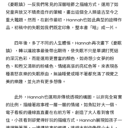
《憂眠鎮》一反
我們
常見的深層暗鬱之描繪方式，運用了如
兒童奔放又不矯柔造作的筆觸，畫出
這個全人類遠古至今之
重大難題。然而，在創作最初，Hannah也如此典型的詮釋作
品，
初稿
中的失眠如我們既定印象，整本書「暗」成一片。
四年後，多了不同的人生體悟，
Hannah
再次畫下
《憂眠
鎮》，
轉以讓故事最後帶出期待，使失眠不只是單調打死結
的深沉色彩，而是運用更豐富的顏色，如奇想少女夢的粉
色、和煦又清新的粉橘色、情緒高漲的亮紅色等，來表現各
種喜怒哀樂的失眠原由，無論睡覺或睡不著都充滿了視覺之
美的樂趣，並允許有更多想像。
此外，
Hannah
也運用非傳統透視的構圖，以非完全寫實
的比例，描繪著故事裡一層一層的情緒，如魚缸好大一個、
電子看板的邊線直直畫在右前方等，
創造了
大人看到會愣
住，小孩看到卻覺得好玩的描繪方式。
Hannah
展現如孩子一
邊揮舞著筆，一邊講故事的模樣，讓繪本創作像個小大人，