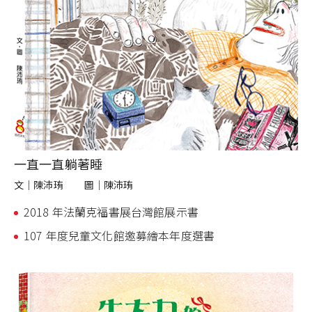
一直一直躺著睡
文｜
陳沛珛
圖｜
陳沛珛
2018 年法蘭克福書展台灣館展示書
107 年度兒童文化館邀募繪本年度選書