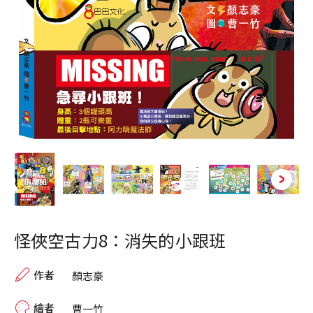
怪俠空古力8：消失的小跟班
作者
顏志豪
繪者
曹一竹