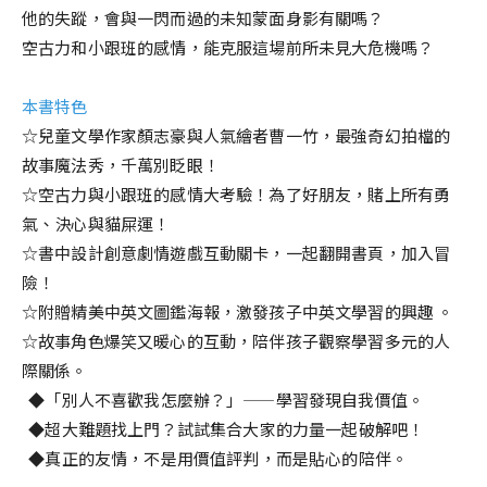
他的失蹤，會與一閃而過的未知蒙面身影有關嗎？
空古力和小跟班的感情，能克服這場前所未見大危機嗎？
本書特色
☆兒童文學作家顏志豪與人氣繪者曹一竹，最強奇幻拍檔的
故事魔法秀，千萬別眨眼！
☆空古力與小跟班的感情大考驗！為了好朋友，賭上所有勇
氣、決心與貓屎運！
☆書中設計創意劇情遊戲互動關卡，一起翻開書頁，加入冒
險！
☆附贈精美中英文圖鑑海報，激發孩子中英文學習的興趣 。
☆故事角色爆笑又暖心的互動，陪伴孩子觀察學習多元的人
際關係。
◆「別人不喜歡我怎麼辦？」——學習發現自我價值。
◆超大難題找上門？試試集合大家的力量一起破解吧！
◆真正的友情，不是用價值評判，而是貼心的陪伴。