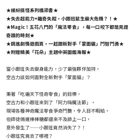
★繽紛搞怪系列橋梁書★
★失去超能力+離奇失蹤，小跟班鼠生最大危機？！★
★Magic！五花八門的「魔法零食」，每一口咬下都是見證
奇蹟的時刻★
★跳進劇情遊戲頁，一起跟新對手「蒙面貓」鬥智鬥勇★
★附贈精美「花朵」主題中英圖鑑海報★
當小跟班失去變身能力，少了最強夥伴加持，
空古力該如何面對全新對手「蒙面貓」？
秉著「吃遍天下怪奇零食」的目標，
空古力和小跟班來到了「阿力嗨魔法節」，
現場各種神奇魔法零食爭奇鬥艷，令人目不暇給，
但師徒倆連棒棒糖都還來不及舔上一口，
意外發生了——小跟班竟然消失了？！
小跟班究竟去了哪裡？