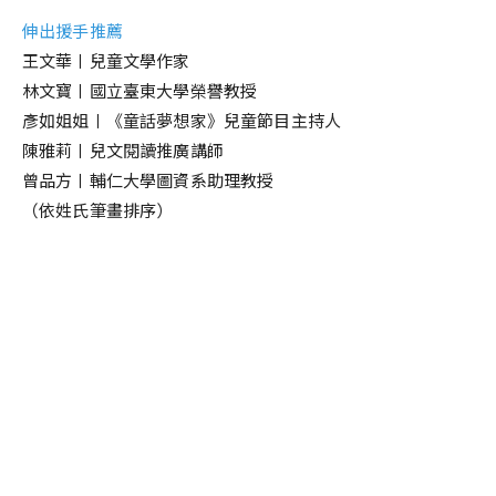
伸出援手推薦
王文華〡兒童文學作家
林文寶〡國立臺東大學榮譽教授
彥如姐姐〡《童話夢想家》兒童節目主持人
陳雅莉〡兒文閱讀推廣講師
曾品方〡輔仁大學圖資系助理教授
（依姓氏筆畫排序）