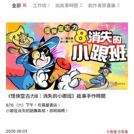
全部
16
工作坊
1
說故事時間
2
創作者原畫展
2
新
《怪俠空古力8：消失的小跟班》故事手作時間
8/15（六）下午，在蔦屋書店，
小跟班消失的謎團真相，即將揭曉！
2026.08.03
＃新書分享會