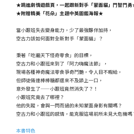
★跳進劇情遊戲頁，一起跟新對手「蒙面貓」鬥智鬥勇
★附贈精美「花朵」主題中英圖鑑海報★
當小跟班失去變身能力，少了最強夥伴加持，
空古力該如何面對全新對手「蒙面貓」？
秉著「吃遍天下怪奇零食」的目標，
空古力和小跟班來到了「阿力嗨魔法節」，
現場各種神奇魔法零食爭奇鬥艷，令人目不暇給，
但師徒倆連棒棒糖都還來不及舔上一口，
意外發生了——小跟班竟然消失了？！
小跟班究竟去了哪裡？
他的失蹤，會與一閃而過的未知蒙面身影有關嗎？
空古力和小跟班的感情，能克服這場前所未見大危機嗎
本書特色