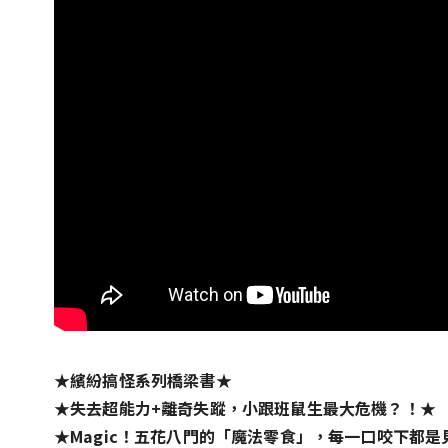
★繽紛搞怪系列橋梁書★
★失去超能力+離奇失蹤，小跟班鼠生最大危機？！★
★Magic！五花八門的「魔法零食」，每一口咬下都