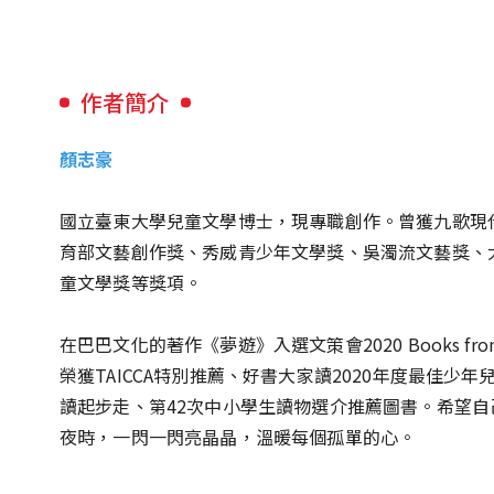
作者簡介
顏志豪
國立臺東大學兒童文學博士，現專職創作。曾獲九歌現
育部文藝創作獎、秀威青少年文學獎、吳濁流文藝獎、
童文學獎等獎項。
在巴巴文化的著作《夢遊》入選文策會2020 Books fro
榮獲TAICCA特別推薦、好書大家讀2020年度最佳少年兒童
讀起步走、第42次中小學生讀物選介推薦圖書。希望
夜時，一閃一閃亮晶晶，溫暖每個孤單的心。