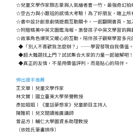
☆兒童文學作家顏志豪與人氣繪者曹一竹，最強奇幻拍
☆空古力與小跟班的感情大考驗！為了好朋友，賭上所
☆書中設計創意劇情遊戲互動關卡，一起翻開書頁，加
☆附贈精美中英文圖鑑海報，激發孩子中英文學習的興趣
☆故事角色爆笑又暖心的互動，陪伴孩子觀察學習多元
◆「別人不喜歡我怎麼辦？」——學習發現自我價值
◆超大難題找上門？試試集合大家的力量一起破解吧
◆真正的友情，不是用價值評判，而是貼心的陪伴。
伸出援手推薦
王文華〡兒童文學作家
林文寶〡國立臺東大學榮譽教授
彥如姐姐〡《童話夢想家》兒童節目主持人
陳雅莉〡兒文閱讀推廣講師
曾品方〡輔仁大學圖資系助理教授
（依姓氏筆畫排序）