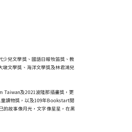
代少兒文學獎、國語日報牧笛獎、教
大墩文學獎、海洋文學獎及林君鴻兒
m Taiwan及2021波隆那插畫獎，更
讀物獎，以及109年Bookstart閱
自己的故事像月光，文字像星星，在黑