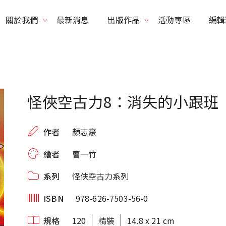
關於我們
最新消息
出版作品
活動專區
編輯
品牌理念
書系列表
得獎紀錄
出版品列表
怪俠空古力8：消失的小跟班
作者
顏志豪
繪者
曹一竹
系列
怪俠空古力系列
ISBN
978-626-7503-56-0
規格
120
精裝
14.8 x 21 cm