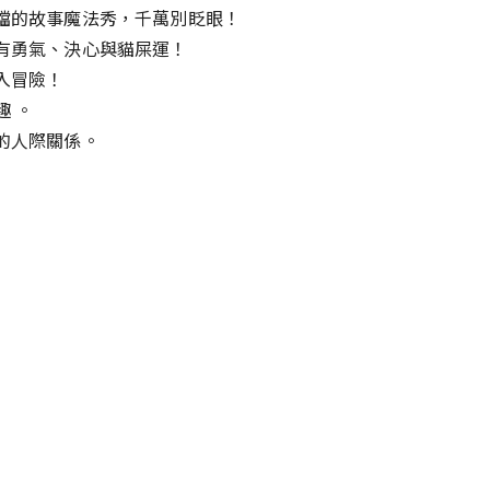
檔的故事魔法秀，千萬別眨眼！
有勇氣、決心與貓屎運！
入冒險！
 。
的人際關係。
。
！