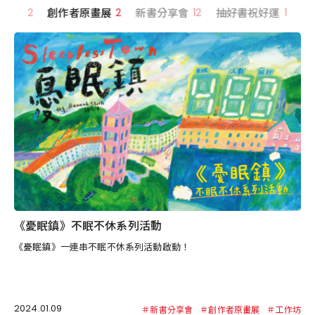
事時間
2
創作者原畫展
2
新書分享會
12
抽好書祝好運
1
《憂眠鎮》不眠不休系列活動
《憂眠鎮》一連串不眠不休系列活動啟動！
2024.01.09
＃新書分享會
＃創作者原畫展
＃工作坊