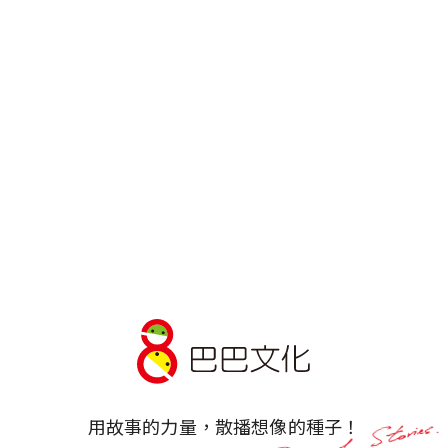
林小杯
陳完玲
Prev
1
2
3
4
5
Next
用故事的力量，散播想像的種子！