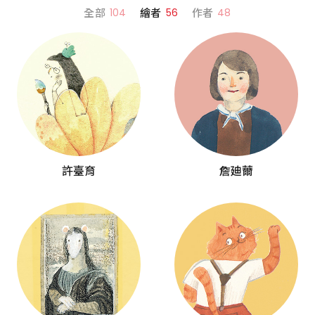
全部
104
繪者
56
作者
48
許臺育
詹廸薾