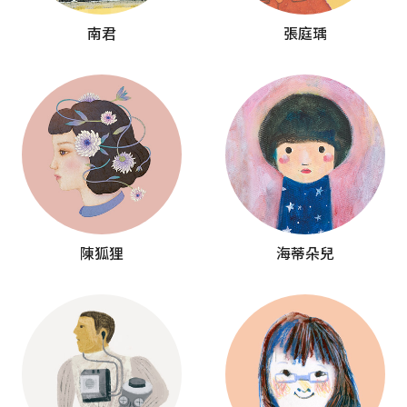
南君
張庭瑀
陳狐狸
海蒂朵兒