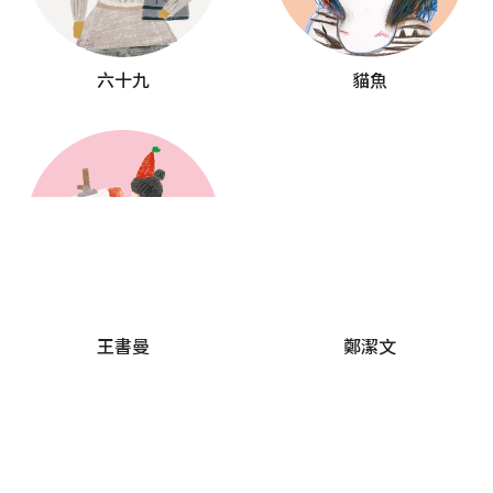
六十九
貓魚
王書曼
鄭潔文