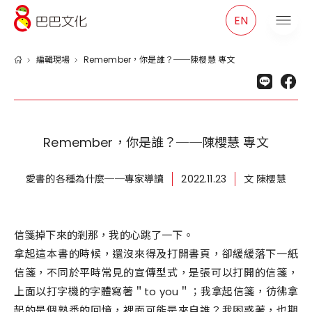
巴巴文化
EN
編輯現場
Remember，你是誰？──陳櫻慧 專文
Remember，你是誰？──陳櫻慧 專文
愛書的各種為什麼──專家導讀
2022.11.23
文 陳櫻慧
信箋掉下來的剎那，我的心跳了一下。
拿起這本書的時候，還沒來得及打開書頁，卻緩緩落下一紙
信箋，不同於平時常見的宣傳型式，是張可以打開的信箋，
上面以打字機的字體寫著＂to you＂；我拿起信箋，彷彿拿
起的是個熟悉的回憶，裡面可能是來自誰？我困惑著，也期