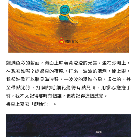
飽滿色彩的封面，海面上映著黃澄澄的光韻，坐在沙灘上，
在想著誰呢？蝴蝶頁的夜晚，打來一波波的浪潮，閉上眼，
我都好像可以聽見海浪聲，一波波的湧進心房，規律的、甚
至帶點沁涼，打開的毛細孔覺得有點兒冷，用掌心搓搓手
臂，我不太記得那時有個誰，但我記得這個感覺。
書頁上寫著「獻給你」。