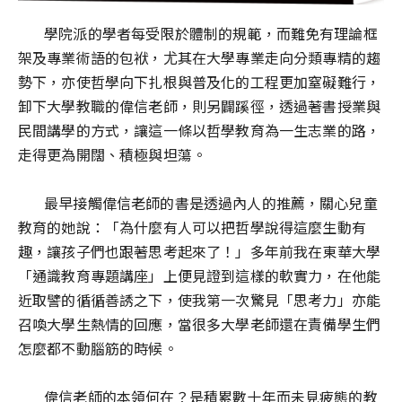
學院派的學者每受限於體制的規範，而難免有理論框
架及專業術語的包袱，尤其在大學專業走向分類專精的趨
勢下，亦使哲學向下扎根與普及化的工程更加窒礙難行，
卸下大學教職的偉信老師，則另闢蹊徑，透過著書授業與
民間講學的方式，讓這一條以哲學教育為一生志業的路，
走得更為開闊、積極與坦蕩。
最早接觸偉信老師的書是透過內人的推薦，關心兒童
教育的她說：「為什麼有人可以把哲學說得這麼生動有
趣，讓孩子們也跟著思考起來了！」多年前我在東華大學
「通識教育專題講座」上便見證到這樣的軟實力，在他能
近取譬的循循善誘之下，使我第一次驚見「思考力」亦能
召喚大學生熱情的回應，當很多大學老師還在責備學生們
怎麼都不動腦筋的時候。
偉信老師的本領何在？是積累數十年而未見疲態的教