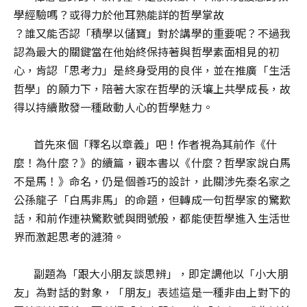
學經驗嗎？或得力於他耳熟能詳的哲學掌故
？誰又能否認「積學以儲寶」對於講學的重要呢？不過我
認為最大的關鍵當在他始終保持著與哲學素面相見的初
心，肯認「思考力」是終身受用的良伴，並在推廣「生活
哲學」的願力下，陪著大家在哲學的沃壤上共學成長，故
得以持續散發一種啟動人心的哲學魅力。
首先來個「釋名以章義」吧！作者視為其前作《什
麼！為什麼？》的續篇，觀本書以《什麼
？
哲學家說白馬
不是馬！》命名，仍是個善巧的設計，此關涉先秦名家之
公孫龍子「白馬非馬」的命題，但轉成一句哲學家的驚歎
話，和前作連袂驚歎號與問號般，都能使哲學進入生活世
界而激起思考的漣漪。
副題為「跟大小朋友談思辨」，即定調他以「小大朋
友」為對話的對象，「朋友」表述這是一種非由上對下的