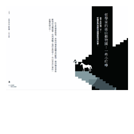
全書最後外加「哲學家的動物園：對思辨的一些小叮
嚀」來告一段落，這看似延伸出來的篇外篇，卻可謂別開
生面與趣味，且看這一位哲學界的彼得潘，如何以「動
物」為進路，帶我們走進哲學家琳琅滿目的動物園，內格
爾的蝙蝠、芝諾的烏龜、莊惠的魚、戴奧金尼斯的雞、培