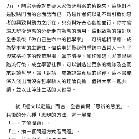
力」，開宗明義就是要大家做起辦案的偵探來，這絕對不
是妝點門面的台面話而已，乃是作者何以能不斷引發你思
考的興致與動力之所在，只有與好奇心偕進並行，你才會
讓思辨從靜態的分析走向動態的應用，這個啟動的鑰匙與
全書最後「做自己生命中的哲學家」，可謂遙相呼應，成
為整本書的主調性。偉信老師帶我們重訪中西哲人─孔子
與蘇格拉底的教育現場，當下隨機、如切如磋，尤其是網
路流行後，成立學習社群，可以創造出更多的機緣及空間
來對談哲學，讓「對話」成為認識真理的途徑，這本書能
深入淺出而
沒有哲學駭人的理論負擔，
值得大家一起共
讀，並以此淬練生活的大智慧。
就「選文以定篇」而言，全書首揭「
思辨的態度」，
其後酌分六種「思辨的方法」逐一展開：
「一、了解問題」、
「二、換一個問題方式看問題」、