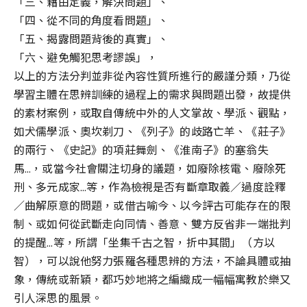
「三、藉由定義，解決問題」、
「四、從不同的角度看問題」、
「五、揭露問題背後的真實」、
「六、避免觸犯思考謬誤」，
以上的方法分判並非從內容性質所進行的嚴謹分類，乃從
學習主體在思辨訓練的過程上的需求與問題出發，故提供
的素材案例，或取自傳統中外的人文掌故、學派、觀點，
如犬儒學派、奧坎剃刀、《列子》的歧路亡羊、《莊子》
的兩行、《史記》的項莊舞劍、《淮南子》的塞翁失
馬…，或當今社會關注切身的議題，如廢除核電、廢除死
刑、多元成家…等，作為檢視是否有斷章取義／過度詮釋
／曲解原意的問題，或借古喻今、以今評古可能存在的限
制、或如何從武斷走向同情、善意、雙方反省非一端批判
的提醒…等，所謂「坐集千古之智，折中其間」（方以
智），可以說他努力張羅各種思辨的方法，不論具體或抽
象，傳統或新穎，都巧妙地將之編織成一幅幅寓教於樂又
引人深思的風景。