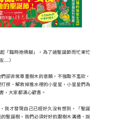
起「臨時抱佛腳」，為了過聖誕節而忙東忙
友……）
他們卻非常尊重樹木的意願，不強取不濫砍，
裡打撈、解救掉進水裡的小星星，小星星們為
害，大家都滿心歡喜。
，我才發現自己已經好久沒有想到，「聖誕
亮的聖誕樹，我們必須好好的跟樹木溝通、說