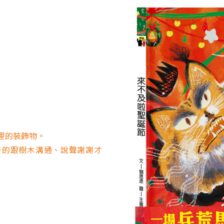
裡的裝飾物。
好的跟樹木溝通、說聲謝謝才