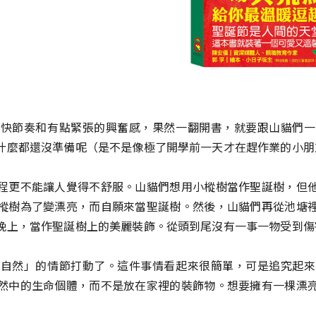
的快節奏和有點緊張的興奮感，果然一翻開書，就要跟山貓們一
什麼都還沒準備呢（是不是像極了開學前一天才在趕作業的小朋
程更不能讓人覺得不舒服。山貓們想用小樅樹當作聖誕樹，但
樅樹為了變漂亮，而自願來當聖誕樹。然後，山貓們再從池塘
晚上，當作聖誕樹上的美麗裝飾。從頭到尾沒有一事一物受到傷
於自然」的情節打動了。這件事情看起來很簡單，可是追究起來
然中的生命個體，而不是放在家裡的裝飾物。想要擁有一棵漂