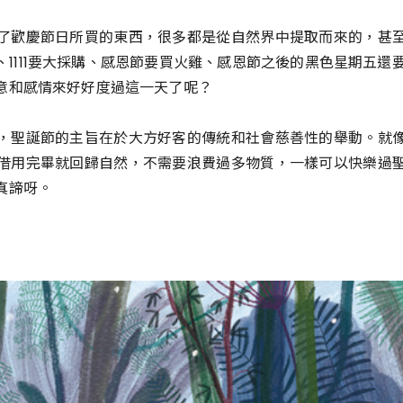
了歡慶節日所買的東西，很多都是從自然界中提取而來的，甚
1111要大採購、感恩節要買火雞、感恩節之後的黑色星期五還
意和感情來好好度過這一天了呢？
，聖誕節的主旨在於大方好客的傳統和社會慈善性的舉動。就
借用完畢就回歸自然，不需要浪費過多物質，一樣可以快樂過
真諦呀。